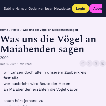
Sabine Harnau: Gedanken lesen
Newsletter
Login
Abonni
Home
Posts
Was uns die Vögel an Maiabenden sagen
Was uns die Vögel an 
Maiabenden sagen
2000
Dec 9, 2024
1 min read
•
wir tanzen doch alle in unserem Zauberkreis
fast alle
wer ausbricht wird Beute der Hexen
an Maiabenden erzählen die Vögel davon
kaum hört jemand zu