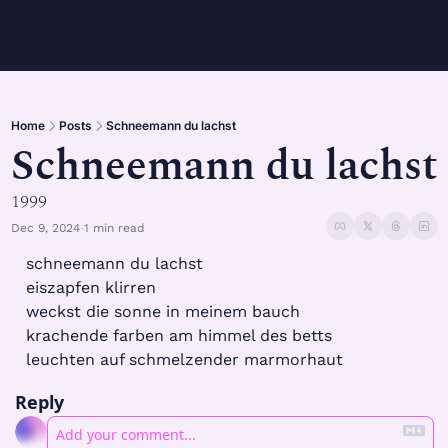
Home
Posts
Schneemann du lachst
Schneemann du lachst
1999
Dec 9, 2024
1 min read
•
schneemann du lachst
eiszapfen klirren
weckst die sonne in meinem bauch
krachende farben am himmel des betts
leuchten auf schmelzender marmorhaut
Reply