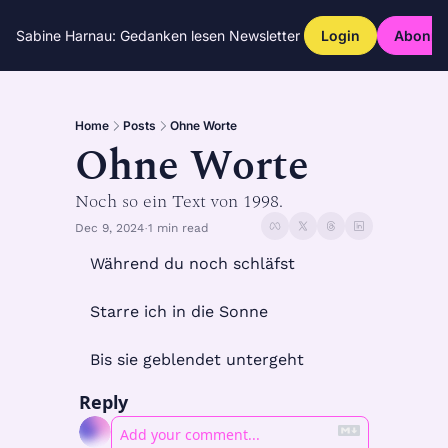
Sabine Harnau: Gedanken lesen
Newsletter
Login
Abonni
Home
Posts
Ohne Worte
Ohne Worte
Noch so ein Text von 1998.
Dec 9, 2024
1 min read
•
Während du noch schläfst
Starre ich in die Sonne
Bis sie geblendet untergeht
Reply