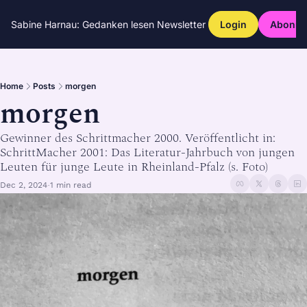
Sabine Harnau: Gedanken lesen
Newsletter
Login
Abonni
Home
Posts
morgen
morgen
Gewinner des Schrittmacher 2000. Veröffentlicht in: 
SchrittMacher 2001: Das Literatur-Jahrbuch von jungen 
Leuten für junge Leute in Rheinland-Pfalz (s. Foto)
Dec 2, 2024
1 min read
•